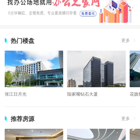
热门楼盘
更多
张江日月光
陆家嘴钻石大厦
花旗
推荐房源
更多