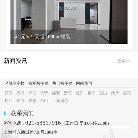
4.5元/m². 天起 1000m²精装
新闻资讯
更多>>
区域写字楼
商圈写字楼
热门写字楼
网站热词
浦东
黄浦
徐汇
长宁
静安
普陀
虹口
杨浦
宝山
闵行
嘉定
松江
青浦
奉贤
金山
上海周边
联系我们
021-58817916
咨询电话：
（工作日 早8:00-晚22:00）
上海浦东商城路738号1804室