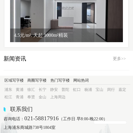
4.5元/m². 天起 1000m²精装
新闻资讯
更多>>
区域写字楼
商圈写字楼
热门写字楼
网站热词
浦东
黄浦
徐汇
长宁
静安
普陀
虹口
杨浦
宝山
闵行
嘉定
松江
青浦
奉贤
金山
上海周边
联系我们
021-58817916
咨询电话：
（工作日 早8:00-晚22:00）
上海浦东商城路738号1804室