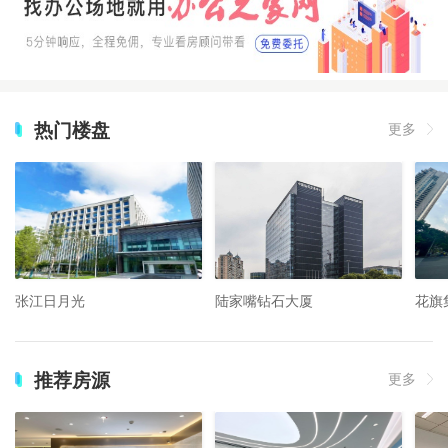
热门楼盘
更多
张江日月光
陆家嘴钻石大厦
花旗
推荐房源
更多