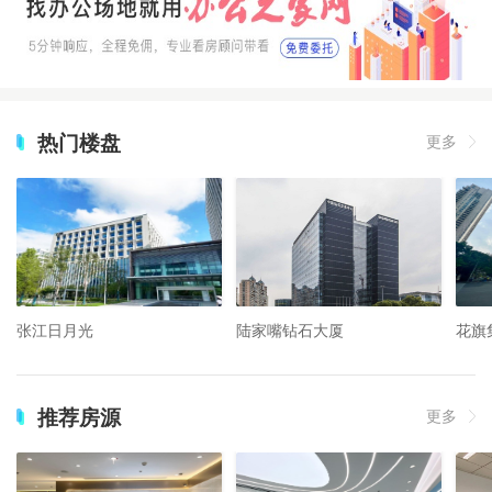
热门楼盘
更多
张江日月光
陆家嘴钻石大厦
花旗
推荐房源
更多