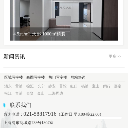
4.5元/m². 天起 1000m²精装
新闻资讯
更多>>
区域写字楼
商圈写字楼
热门写字楼
网站热词
浦东
黄浦
徐汇
长宁
静安
普陀
虹口
杨浦
宝山
闵行
嘉定
松江
青浦
奉贤
金山
上海周边
联系我们
021-58817916
咨询电话：
（工作日 早8:00-晚22:00）
上海浦东商城路738号1804室