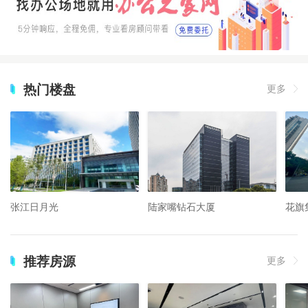
热门楼盘
更多
张江日月光
陆家嘴钻石大厦
花旗
推荐房源
更多