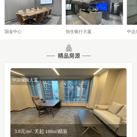
国金中心
恒生银行大厦
中达
中国保险大厦
3.8元/m². 天起 188m²精装