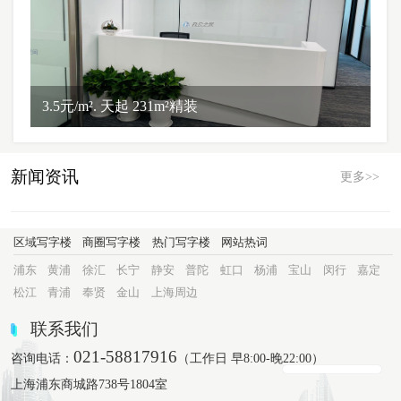
3.5元/m². 天起 231m²精装
新闻资讯
更多>>
区域写字楼
商圈写字楼
热门写字楼
网站热词
浦东
黄浦
徐汇
长宁
静安
普陀
虹口
杨浦
宝山
闵行
嘉定
松江
青浦
奉贤
金山
上海周边
联系我们
021-58817916
咨询电话：
（工作日 早8:00-晚22:00）
上海浦东商城路738号1804室