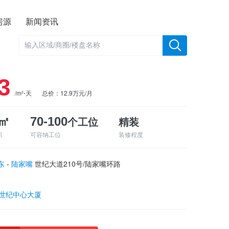
房源
新闻资讯
3
/m²⋅天
总价：12.9万元/月
个工位
精装
0㎡
70-100
积
可容纳工位
装修程度
东
-
陆家嘴
世纪大道210号/陆家嘴环路
1世纪中心大厦