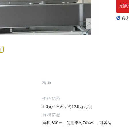
招商
咨
图
格局
价格优势
5.3元/m²⋅天，约12.9万元/月
面积信息
面积 800㎡，使用率约70%% ，可容纳