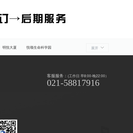
明悦大厦
悦颂生命科学园
展开
细胞产业园
ATLATL飞镖加速器
浦
奉贤
金山
上海周边
客服服务：
(工作日 早8:00-晚22:00）
021-58817916
泾/联洋
北京西路
前滩
世博滨江
淞南高境
上南地区
南京东路
闸北公园
中山公园
外高桥
漕河泾/田林
虹桥开发区/古北
滨江
北新泾
静安其他
长寿路
春申/老闵行
中原
共富
江桥
远两湾城
浦东外环
顾村
丰庄