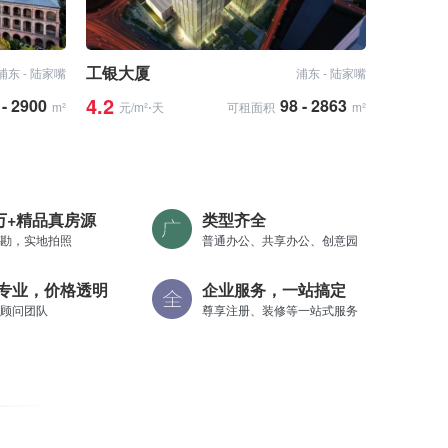
工银大厦
浦东 - 陆家嘴
浦东 - 陆家嘴
4.2
 - 2900
98 - 2863
m²
元/m²⋅天
可租面积
m²
0万+精品真房源
类型齐全
勘，实地拍照
普通办公、共享办公、创意园
专业，价格透明
企业服务，一站搞定
顾问团队
尊享注册、装修等一站式服务