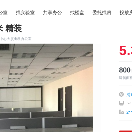
公室
找实验室
共享办公
找楼盘
委托找房
投放
米 精装
纪中心大厦出租办公室
5.
80
建筑面
浦
2