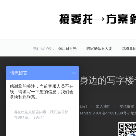
热门写字楼：
张江日月光
陆家嘴钻石大厦
花旗集
炬芯研发大楼
佑越国际
张江海趣园
中国芯科技园
衡谷1976
惠生中心
请您留言
区域写字楼：
浦东
黄浦
徐汇
长宁
静安
办公之家，您身边的写字楼
商圈写字楼：
曹杨路
金山
陆家嘴
静安寺
感谢您的关注，当前客服人员不在
线，请填写一下您的信息，我们会
曹家渡
张江
金桥开发区
火车站
尽快和您联系。
万体馆
周浦
外滩
老西门
关于我们
-
常见问题
-
联系我们
-
加入我们
-
友情链接
平凉/杨浦外滩
龙柏
彭浦
新江
Copyright © 办公之家 All rights reserved.
沪ICP备11031338号-7
地
四川北路
华漕
上大
友谊路
曲阳
控江路
复兴公园
虹桥镇
新桥
肇嘉浜路
中山北路
凉城路