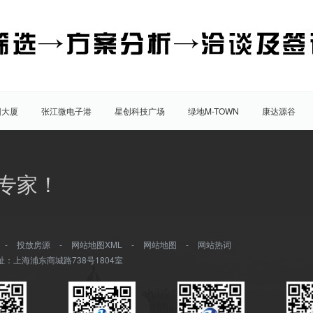
团大厦
张江微电子港
星创科技广场
绿地M-TOWN
康达源谷
盛大天地源创谷
豪威科技园（张江乐业天地）
张江海豚湾
原能
普陀
虹口
杨浦
宝山
闵行
嘉定
松江
青
专家！
八佰伴
竹园商贸区
南京西路/江宁路
世纪公园
塘桥
洋
大宁/延长路
汶水路/共和新路
三林
人民广场
徐家汇
康桥
川沙
城隍庙
淮海路/新天地
五角场
北蔡/御桥
-
投放房源
-
网站地图XML
-
网站地图
-
网站热词
湾城
浦江
水产路
延安西路
董家渡
长阳路
南方商城
址：上海浦东商城路738号1804室
打浦桥
淮海西路
真如/李子园
黄兴公园
大华
龙华/徐汇
大场
南翔
上海南站
长风生态商务区
临平/和平公园
/虹口足球场
莘庄
临港新城
共康
嘉定城区
九亭
中