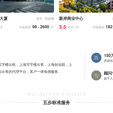
大厦
新岸商业中心
浦东 - 陆家嘴
3.5
98 - 2600
182
⋅天
可租面积
m²
元/m²⋅天
可租面积
15
房源实
写字楼出租，上海写字楼出售，上海创业园，上
租出售的代理平台，客户一律免佣服务。
顾问
超千人
Our Service Standard
五步标准服务