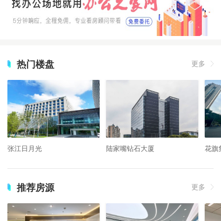
热门楼盘
更多
张江日月光
陆家嘴钻石大厦
花旗
推荐房源
更多