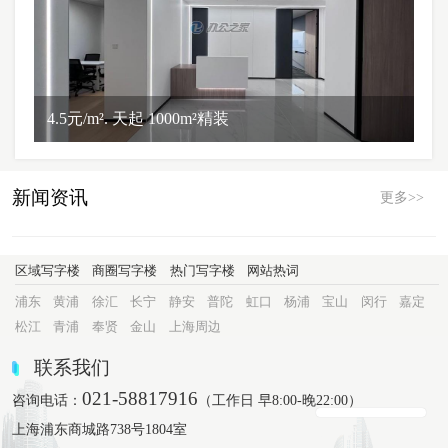
4.5元/m². 天起 1000m²精装
新闻资讯
更多>>
区域写字楼
商圈写字楼
热门写字楼
网站热词
浦东
黄浦
徐汇
长宁
静安
普陀
虹口
杨浦
宝山
闵行
嘉定
松江
青浦
奉贤
金山
上海周边
联系我们
021-58817916
咨询电话：
（工作日 早8:00-晚22:00）
上海浦东商城路738号1804室