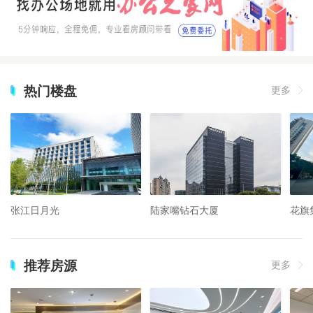
热门楼盘
更多
张江日月光
陆家嘴钻石大厦
花旗
推荐房源
更多