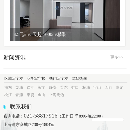
4.5元/m². 天起 1000m²精装
新闻资讯
更多>>
区域写字楼
商圈写字楼
热门写字楼
网站热词
浦东
黄浦
徐汇
长宁
静安
普陀
虹口
杨浦
宝山
闵行
嘉定
松江
青浦
奉贤
金山
上海周边
联系我们
021-58817916
咨询电话：
（工作日 早8:00-晚22:00）
上海浦东商城路738号1804室