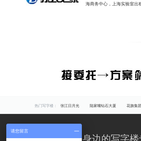
海商务中心，上海实验室出
热门写字楼：
张江日月光
陆家嘴钻石大厦
花旗集
炬芯研发大楼
佑越国际
张江海趣园
中国芯科技园
衡谷1976
惠生中心
请您留言
区域写字楼：
浦东
黄浦
徐汇
长宁
静安
办公之家，您身边的写字楼