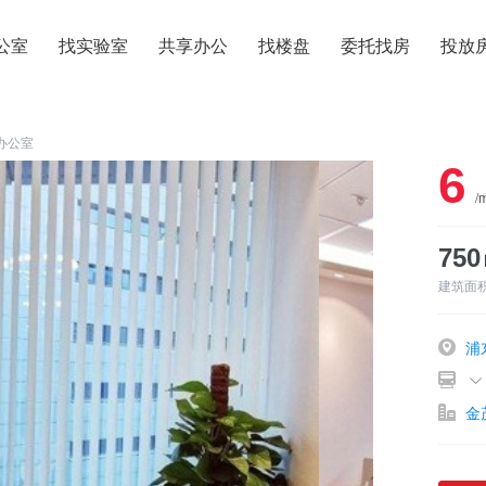
公室
找实验室
共享办公
找楼盘
委托找房
投放
办公室
6
/
75
建筑面
浦
金