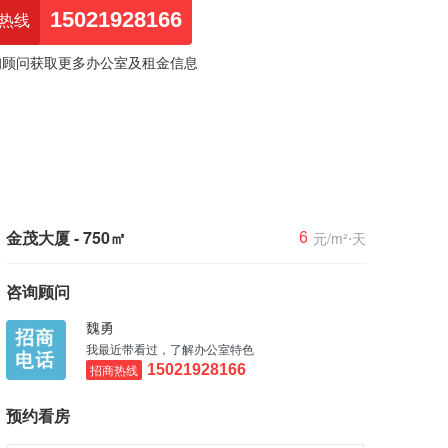
15021928166
热线
询顾问获取更多办公室及租金信息
金茂大厦 - 750㎡
元/m²⋅天
6
咨询顾问
魏勇
我最近带看过，了解办公室特色
招商热线
15021928166
预约看房