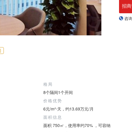
招商
咨
图
格局
8个隔间1个开间
价格优势
6元/m²⋅天，约13.69万元/月
面积信息
面积 750㎡，使用率约70% ，可容纳