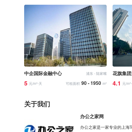
中企国际金融中心
花旗集团
浦东 - 陆家嘴
5
4.1
90 - 1950
元/m²⋅天
可租面积
m²
元/m²
关于我们
办公之家网
办公之家是一家专业的上海