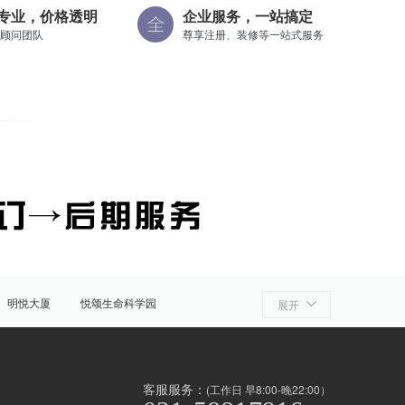
专业，价格透明
企业服务，一站搞定
顾问团队
尊享注册、装修等一站式服务
明悦大厦
悦颂生命科学园
展开
细胞产业园
ATLATL飞镖加速器
浦
奉贤
金山
上海周边
客服服务：
(工作日 早8:00-晚22:00）