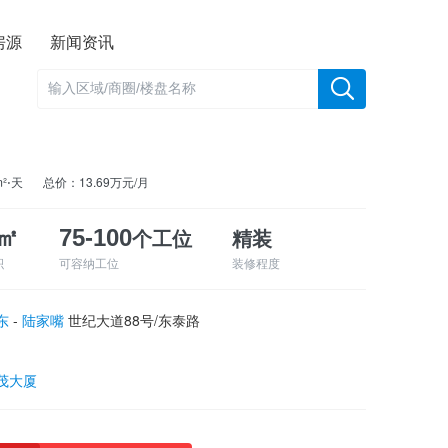
房源
新闻资讯
m²⋅天
总价：13.69万元/月
个工位
精装
0㎡
75-100
积
可容纳工位
装修程度
东
-
陆家嘴
世纪大道88号/东泰路
茂大厦