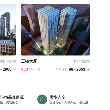
工银大厦
浦东 - 陆家嘴
浦东 - 陆家嘴
4.2
 - 2900
98 - 2863
m²
元/m²⋅天
可租面积
m²
0万+精品真房源
类型齐全
勘，实地拍照
普通办公、共享办公、创意园