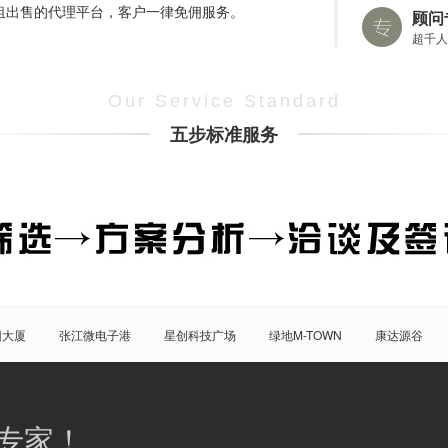
租出售的代理平台，客户一律免佣服务。
顾问
超千人
Our Service Standard
五步标准服务
团大厦
张江微电子港
星创科技广场
绿地M-TOWN
康达源谷
盛大天地源创谷
豪威科技园（张江乐业天地）
张江海豚湾
原能
普陀
虹口
杨浦
宝山
闵行
嘉定
松江
青
专家！