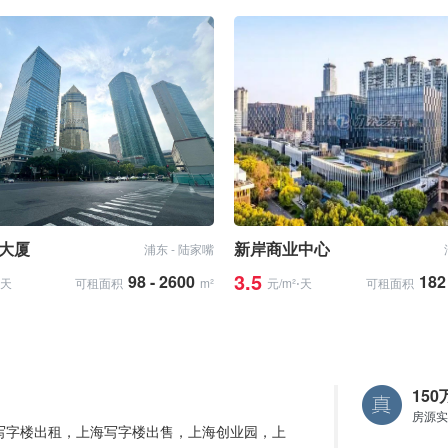
大厦
新岸商业中心
浦东 - 陆家嘴
3.5
98 - 2600
182
⋅天
可租面积
m²
元/m²⋅天
可租面积
15
房源实
写字楼出租，上海写字楼出售，上海创业园，上