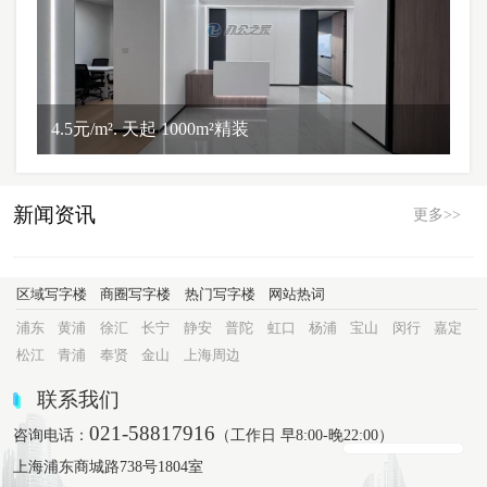
4.5元/m². 天起 1000m²精装
新闻资讯
更多>>
区域写字楼
商圈写字楼
热门写字楼
网站热词
浦东
黄浦
徐汇
长宁
静安
普陀
虹口
杨浦
宝山
闵行
嘉定
松江
青浦
奉贤
金山
上海周边
联系我们
021-58817916
咨询电话：
（工作日 早8:00-晚22:00）
上海浦东商城路738号1804室