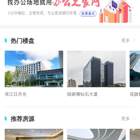
热门楼盘
更多
张江日月光
陆家嘴钻石大厦
花旗
推荐房源
更多