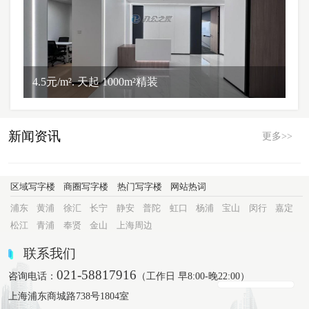
4.5元/m². 天起 1000m²精装
新闻资讯
更多>>
区域写字楼
商圈写字楼
热门写字楼
网站热词
浦东
黄浦
徐汇
长宁
静安
普陀
虹口
杨浦
宝山
闵行
嘉定
松江
青浦
奉贤
金山
上海周边
联系我们
021-58817916
咨询电话：
（工作日 早8:00-晚22:00）
上海浦东商城路738号1804室