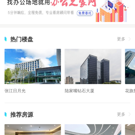
热门楼盘
更多
张江日月光
陆家嘴钻石大厦
花旗
推荐房源
更多