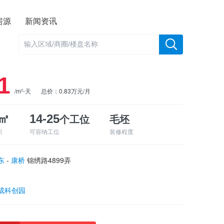
房源
新闻资讯
1
/m²⋅天
总价：0.83万元/月
个工位
毛坯
8㎡
14-25
积
可容纳工位
装修程度
东
-
康桥
锦绣路4899弄
成科创园