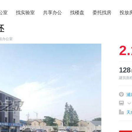
公室
找实验室
共享办公
找楼盘
委托找房
投放
坯
租办公室
2.
12
建筑面
浦
天