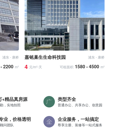
嘉铭巢生生命科技园
浦东 - 康桥
浦东 - 康桥
4
 - 2200
1580 - 4500
m²
元/m²⋅天
可租面积
m²
0万+精品真房源
类型齐全
勘，实地拍照
普通办公、共享办公、创意园
专业，价格透明
企业服务，一站搞定
顾问团队
尊享注册、装修等一站式服务