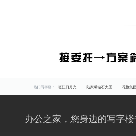
热门写字楼：
张江日月光
陆家嘴钻石大厦
花旗集
炬芯研发大楼
佑越国际
张江海趣园
中国芯科技园
衡谷1976
惠生中心
区域写字楼：
浦东
黄浦
徐汇
长宁
静安
办公之家，您身边的写字楼
商圈写字楼：
曹杨路
金山
陆家嘴
静安寺
曹家渡
张江
金桥开发区
火车站