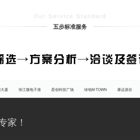
Our Service Standard
五步标准服务
团大厦
张江微电子港
星创科技广场
绿地M-TOWN
康达源谷
盛大天地源创谷
豪威科技园（张江乐业天地）
张江海豚湾
原能
普陀
虹口
杨浦
宝山
闵行
嘉定
松江
青
专家！
八佰伴
竹园商贸区
南京西路/江宁路
世纪公园
塘桥
洋
大宁/延长路
汶水路/共和新路
三林
人民广场
徐家汇