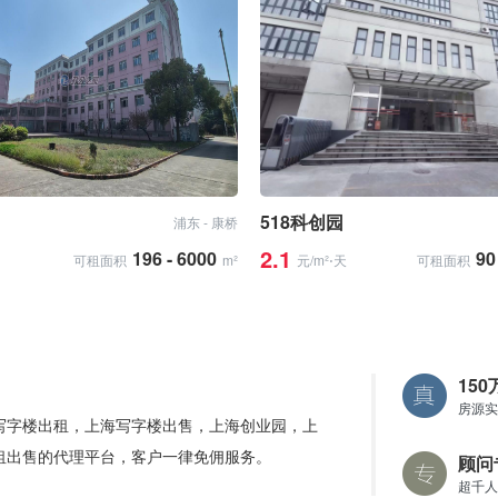
518科创园
浦东 - 康桥
2.1
196 - 6000
90
可租面积
m²
元/m²⋅天
可租面积
15
房源实
写字楼出租，上海写字楼出售，上海创业园，上
租出售的代理平台，客户一律免佣服务。
顾问
超千人