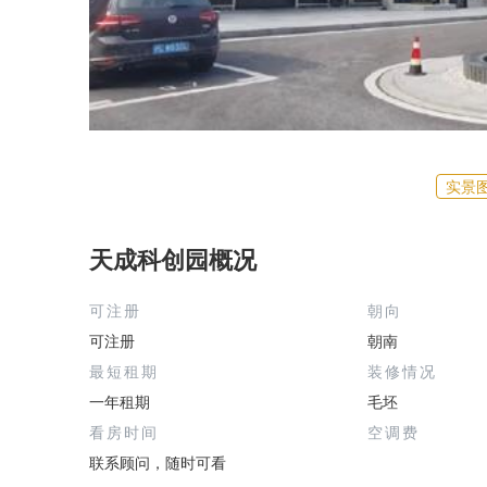
实景
天成科创园概况
可注册
朝向
可注册
朝南
最短租期
装修情况
一年租期
毛坯
看房时间
空调费
联系顾问，随时可看