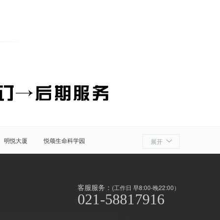
明悦大厦
悦颂生命科学园
展开
细胞产业园
ATLATL飞镖加速器
浦
奉贤
金山
上海周边
客服服务：
(工作日 早8:00-晚22:00）
021-58817916
泾/联洋
北京西路
前滩
世博滨江
淞南高境
上南地区
南京东路