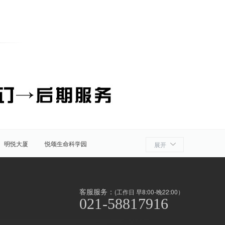
明悦大厦
悦颂生命科学园
展开
细胞产业园
ATLATL飞镖加速器
浦
奉贤
金山
上海周边
客服服务：
(工作日 早8:00-晚22:00）
021-58817916
泾/联洋
北京西路
前滩
世博滨江
淞南高境
上南地区
南京东路