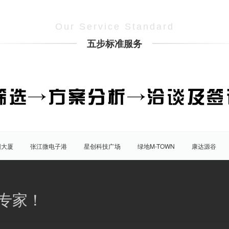
Our Service Standard
五步标准服务
团大厦
张江微电子港
星创科技广场
绿地M-TOWN
康达源谷
盛大天地源创谷
豪威科技园（张江乐业天地）
张江海豚湾
原能
普陀
虹口
杨浦
宝山
闵行
嘉定
松江
青
专家！
八佰伴
竹园商贸区
南京西路/江宁路
世纪公园
塘桥
洋
大宁/延长路
汶水路/共和新路
三林
人民广场
徐家汇