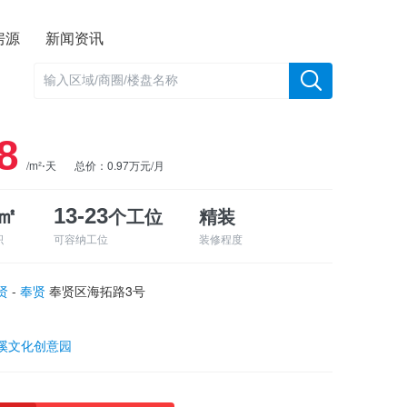
房源
新闻资讯
8
/m²⋅天
总价：0.97万元/月
个工位
精装
6㎡
13-23
积
可容纳工位
装修程度
贤
-
奉贤
奉贤区海拓路3号
溪文化创意园