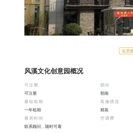
实景
风溪文化创意园概况
可注册
朝向
可注册
朝南
最短租期
装修情况
一年租期
精装
看房时间
空调费
联系顾问，随时可看