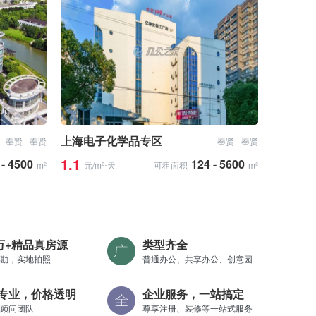
上海电子化学品专区
奉贤 - 奉贤
奉贤 - 奉贤
1.1
 - 4500
124 - 5600
m²
元/m²⋅天
可租面积
m²
0万+精品真房源
类型齐全
勘，实地拍照
普通办公、共享办公、创意园
专业，价格透明
企业服务，一站搞定
顾问团队
尊享注册、装修等一站式服务