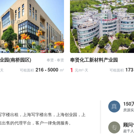
业园(南桥园区)
奉贤化工新材料产业园
奉贤 - 奉贤
1
216 - 5000
173
⋅天
可租面积
m²
元/m²⋅天
可租面积
15
房源实
写字楼出租，上海写字楼出售，上海创业园，上
租出售的代理平台，客户一律免佣服务。
顾问
超千人