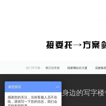
热门写字楼：
张江日月光
陆家嘴钻石大厦
花旗集
炬芯研发大楼
佑越国际
张江海趣园
中国芯科技园
衡谷1976
惠生中心
请您留言
区域写字楼：
浦东
黄浦
徐汇
长宁
静安
办公之家，您身边的写字楼
商圈写字楼：
曹杨路
金山
陆家嘴
静安寺
感谢您的关注，当前客服人员不在
线，请填写一下您的信息，我们会
曹家渡
张江
金桥开发区
火车站
尽快和您联系。