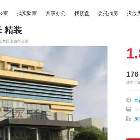
公室
找实验室
共享办公
找楼盘
委托找房
投放
米 精装
创意园出租办公室
1.
17
建筑面
奉
风