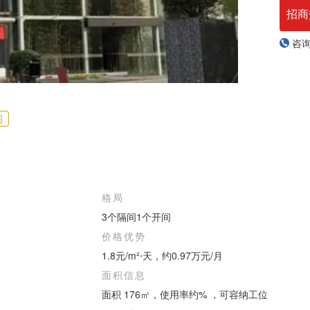
招商
咨
图
格局
3个隔间1个开间
价格优势
1.8元/m²⋅天，约0.97万元/月
面积信息
面积 176㎡，使用率约% ，可容纳工位