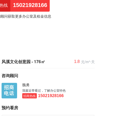
15021928166
热线
询顾问获取更多办公室及租金信息
风溪文化创意园 - 176㎡
元/m²⋅天
1.8
咨询顾问
魏勇
我最近带看过，了解办公室特色
招商热线
15021928166
预约看房