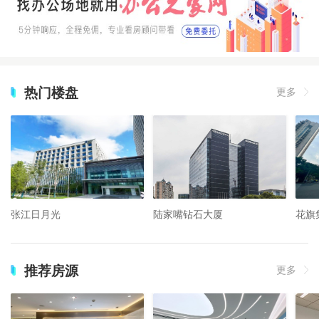
热门楼盘
更多
张江日月光
陆家嘴钻石大厦
花旗
推荐房源
更多