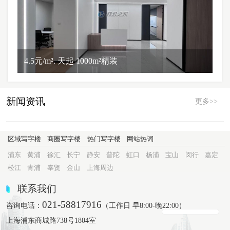
4.5元/m². 天起 1000m²精装
新闻资讯
更多>>
区域写字楼
商圈写字楼
热门写字楼
网站热词
浦东
黄浦
徐汇
长宁
静安
普陀
虹口
杨浦
宝山
闵行
嘉定
松江
青浦
奉贤
金山
上海周边
联系我们
021-58817916
咨询电话：
（工作日 早8:00-晚22:00）
上海浦东商城路738号1804室