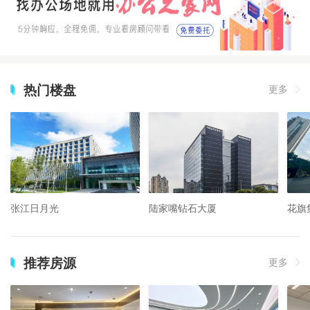
热门楼盘
更多
张江日月光
陆家嘴钻石大厦
花旗
推荐房源
更多