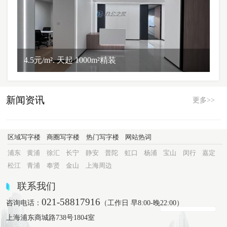
4.5元/m². 天起 1000m²精装
新闻资讯
更多>>
区域写字楼
商圈写字楼
热门写字楼
网站热词
浦东
黄浦
徐汇
长宁
静安
普陀
虹口
杨浦
宝山
闵行
嘉定
松江
青浦
奉贤
金山
上海周边
联系我们
021-58817916
咨询电话：
（工作日 早8:00-晚22:00）
上海浦东商城路738号1804室