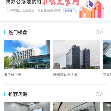
热门楼盘
更多
张江日月光
陆家嘴钻石大厦
花旗
推荐房源
更多