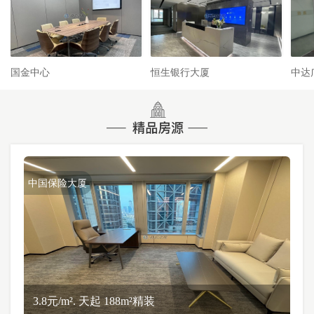
国金中心
恒生银行大厦
中达
中国保险大厦
3.8元/m². 天起 188m²精装