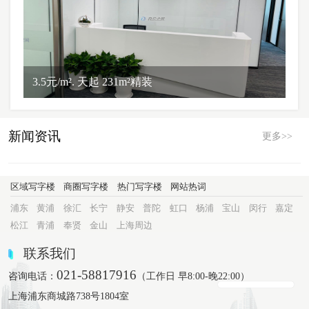
3.5元/m². 天起 231m²精装
新闻资讯
更多>>
区域写字楼
商圈写字楼
热门写字楼
网站热词
浦东
黄浦
徐汇
长宁
静安
普陀
虹口
杨浦
宝山
闵行
嘉定
松江
青浦
奉贤
金山
上海周边
联系我们
021-58817916
咨询电话：
（工作日 早8:00-晚22:00）
上海浦东商城路738号1804室