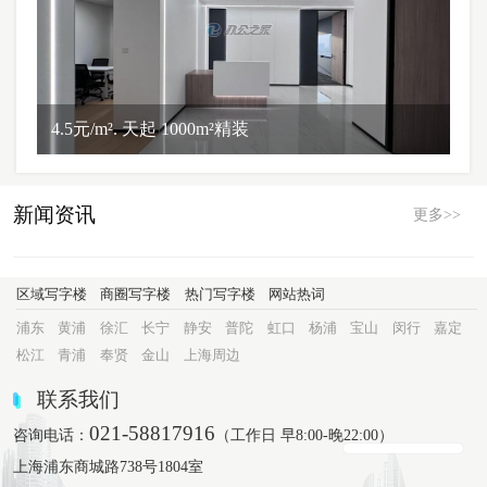
4.5元/m². 天起 1000m²精装
新闻资讯
更多>>
区域写字楼
商圈写字楼
热门写字楼
网站热词
浦东
黄浦
徐汇
长宁
静安
普陀
虹口
杨浦
宝山
闵行
嘉定
松江
青浦
奉贤
金山
上海周边
联系我们
021-58817916
咨询电话：
（工作日 早8:00-晚22:00）
上海浦东商城路738号1804室