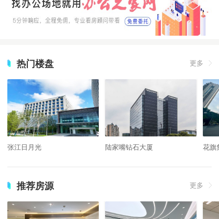
热门楼盘
更多
张江日月光
陆家嘴钻石大厦
花旗
推荐房源
更多