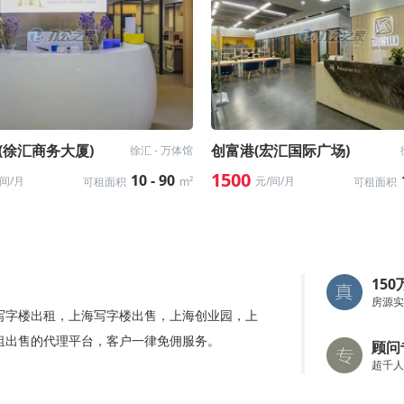
(徐汇商务大厦)
创富港(宏汇国际广场)
徐汇 - 万体馆
1500
10 - 90
/间/月
元/间/月
可租面积
m²
可租面积
15
房源实
写字楼出租，上海写字楼出售，上海创业园，上
租出售的代理平台，客户一律免佣服务。
顾问
超千人