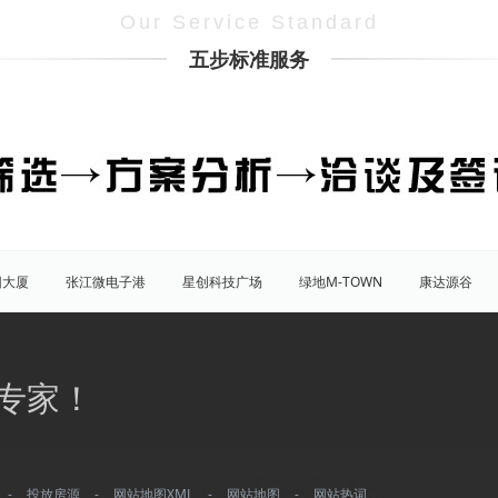
Our Service Standard
五步标准服务
团大厦
张江微电子港
星创科技广场
绿地M-TOWN
康达源谷
盛大天地源创谷
豪威科技园（张江乐业天地）
张江海豚湾
原能
普陀
虹口
杨浦
宝山
闵行
嘉定
松江
青
专家！
八佰伴
竹园商贸区
南京西路/江宁路
世纪公园
塘桥
洋
大宁/延长路
汶水路/共和新路
三林
人民广场
徐家汇
康桥
川沙
城隍庙
淮海路/新天地
五角场
北蔡/御桥
-
投放房源
-
网站地图XML
-
网站地图
-
网站热词