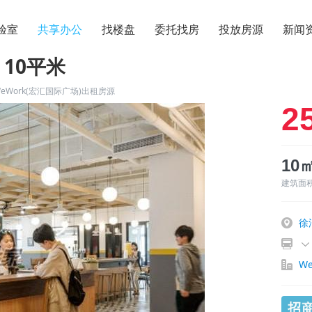
验室
共享办公
找楼盘
委托找房
投放房源
新闻
 10平米
eWork(宏汇国际广场)出租房源
2
10
建筑面
徐
W