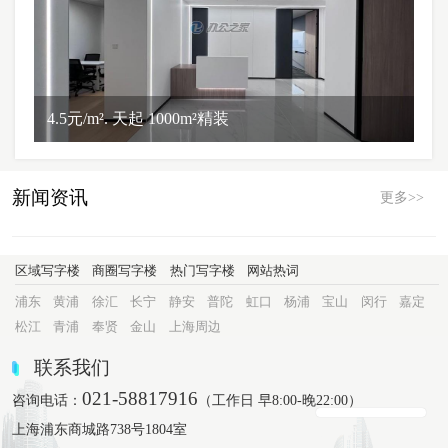
4.5元/m². 天起 1000m²精装
新闻资讯
更多>>
区域写字楼
商圈写字楼
热门写字楼
网站热词
浦东
黄浦
徐汇
长宁
静安
普陀
虹口
杨浦
宝山
闵行
嘉定
松江
青浦
奉贤
金山
上海周边
联系我们
021-58817916
咨询电话：
（工作日 早8:00-晚22:00）
上海浦东商城路738号1804室