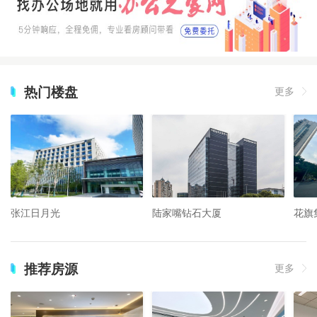
热门楼盘
更多
张江日月光
陆家嘴钻石大厦
花旗
推荐房源
更多