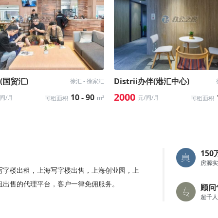
k(国贸汇)
Distrii办伴(港汇中心)
徐汇 - 徐家汇
2000
10 - 90
/间/月
元/间/月
可租面积
m²
可租面积
15
房源实
写字楼出租，上海写字楼出售，上海创业园，上
租出售的代理平台，客户一律免佣服务。
顾问
超千人