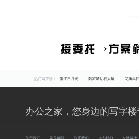
热门写字楼：
张江日月光
陆家嘴钻石大厦
花旗集
炬芯研发大楼
佑越国际
张江海趣园
中国芯科技园
衡谷1976
惠生中心
区域写字楼：
浦东
黄浦
徐汇
长宁
静安
办公之家，您身边的写字楼
商圈写字楼：
曹杨路
金山
陆家嘴
静安寺
曹家渡
张江
金桥开发区
火车站
万体馆
周浦
外滩
老西门
关于我们
-
常见问题
-
联系我们
-
加入我们
-
友情链接