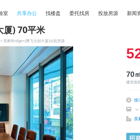
验室
共享办公
找楼盘
委托找房
投放房源
新闻
大厦) 70平米
>
奕桥Bridge+(腾飞元创大厦)出租房源
5
70
建筑面
徐
奕