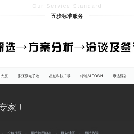
Our Service Standard
五步标准服务
团大厦
张江微电子港
星创科技广场
绿地M-TOWN
康达源谷
盛大天地源创谷
豪威科技园（张江乐业天地）
张江海豚湾
原能
普陀
虹口
杨浦
宝山
闵行
嘉定
松江
青
专家！
八佰伴
竹园商贸区
南京西路/江宁路
世纪公园
塘桥
洋
大宁/延长路
汶水路/共和新路
三林
人民广场
徐家汇
康桥
川沙
城隍庙
淮海路/新天地
五角场
北蔡/御桥
-
投放房源
-
网站地图XML
-
网站地图
-
网站热词