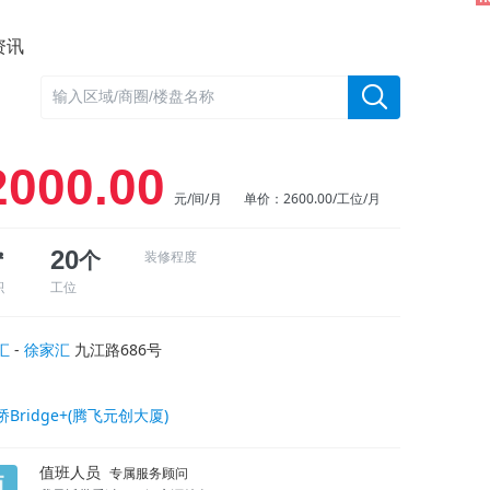
资讯
2000.00
元/间/月
单价：2600.00/工位/月
㎡
20
个
装修程度
积
工位
汇
-
徐家汇
九江路686号
桥Bridge+(腾飞元创大厦)
值班人员
专属服务顾问