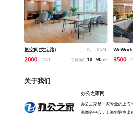
氪空间(文定路)
WeWor
徐汇 - 徐家汇
2000
3500
10 - 90
元/间/月
元
可租面积
m²
关于我们
办公之家网
办公之家是一家专业的上海
海商务中心，上海实验室出