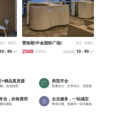
雷格斯(中金国际广场)
徐汇 - 徐家汇
徐汇 - 徐家汇
2500
10 - 90
10 - 90
元/间/月
m²
可租面积
m²
0万+精品真房源
类型齐全
勘，实地拍照
普通办公、共享办公、创意园
专业，价格透明
企业服务，一站搞定
顾问团队
尊享注册、装修等一站式服务