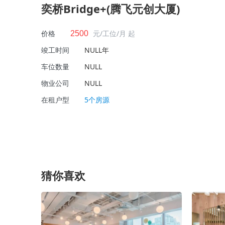
奕桥Bridge+(腾飞元创大厦)
价格
元/工位/月 起
2500
竣工时间
NULL年
车位数量
NULL
物业公司
NULL
在租户型
5个房源
猜你喜欢