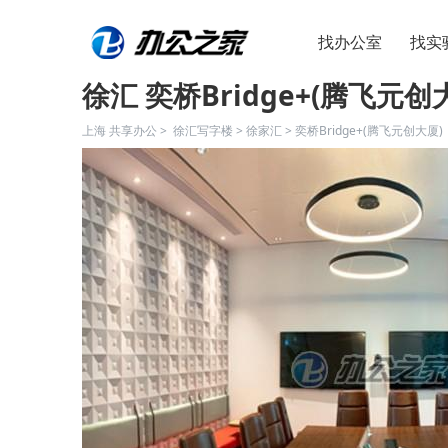
找办公室
找实
徐汇 奕桥Bridge+(腾飞元创
上海 共享办公 >
徐汇写字楼
>
徐家汇
>
奕桥Bridge+(腾飞元创大厦)