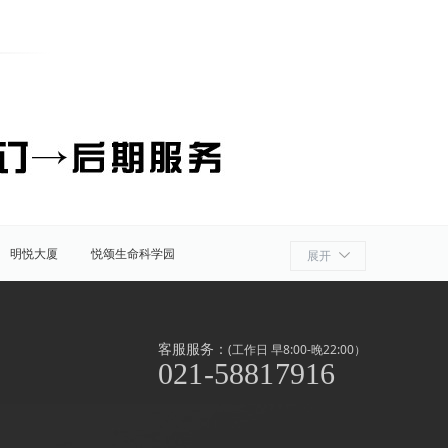
明悦大厦
悦颂生命科学园
展开
细胞产业园
ATLATL飞镖加速器
浦
奉贤
金山
上海周边
客服服务：
(工作日 早8:00-晚22:00）
021-58817916
泾/联洋
北京西路
前滩
世博滨江
淞南高境
上南地区
南京东路
闸北公园
中山公园
外高桥