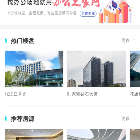
热门楼盘
更多
张江日月光
陆家嘴钻石大厦
花旗
推荐房源
更多