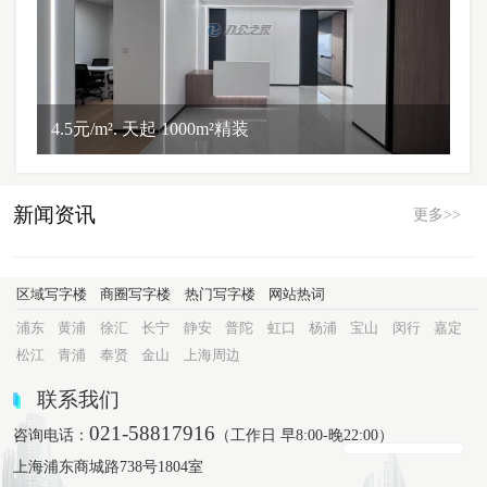
4.5元/m². 天起 1000m²精装
新闻资讯
更多>>
区域写字楼
商圈写字楼
热门写字楼
网站热词
浦东
黄浦
徐汇
长宁
静安
普陀
虹口
杨浦
宝山
闵行
嘉定
松江
青浦
奉贤
金山
上海周边
联系我们
021-58817916
咨询电话：
（工作日 早8:00-晚22:00）
上海浦东商城路738号1804室