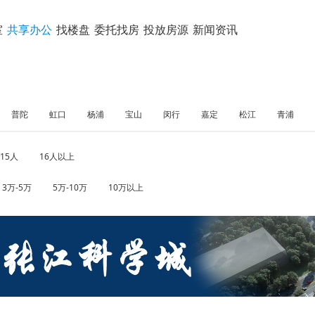
室
共享办公
找楼盘
委托找房
投放房源
新闻资讯
普陀
虹口
杨浦
宝山
闵行
嘉定
松江
青浦
-15人
16人以上
3万-5万
5万-10万
10万以上