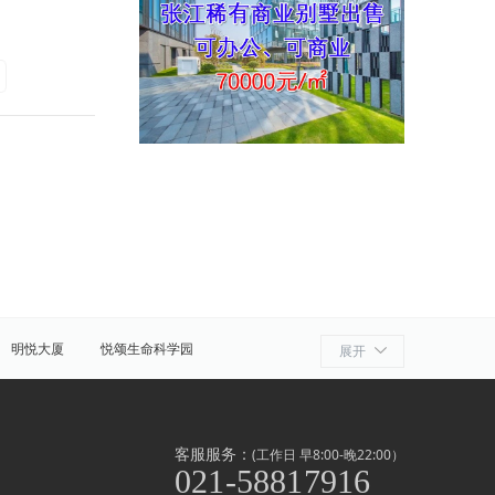
明悦大厦
悦颂生命科学园
展开
细胞产业园
ATLATL飞镖加速器
浦
奉贤
金山
上海周边
客服服务：
(工作日 早8:00-晚22:00）
021-58817916
泾/联洋
北京西路
前滩
世博滨江