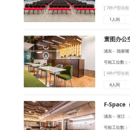
[ 7种户型在租 
1人间
寰图办公空
浦东
-
陆家嘴
可租工位数： 4 
[ 4种户型在租 
4人间
F-Spac
浦东
-
张江
/
可租工位数： 1 