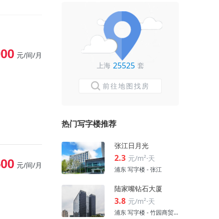
000
元/间/月
25525
上海
套
前往地图找房
热门写字楼推荐
张江日月光
2.3
元/m²⋅天
500
元/间/月
浦东 写字楼 - 张江
陆家嘴钻石大厦
3.8
元/m²⋅天
浦东 写字楼 - 竹园商贸区