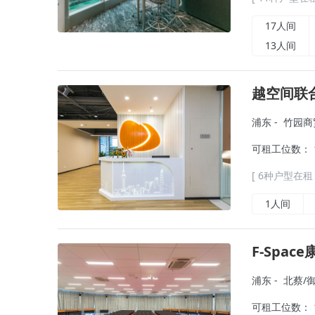
17人间
13人间
越空间联
浦东
-
竹园商
可租工位数： 1 
[ 6种户型在租 
1人间
F-Spac
浦东
-
北蔡/
可租工位数： 1 