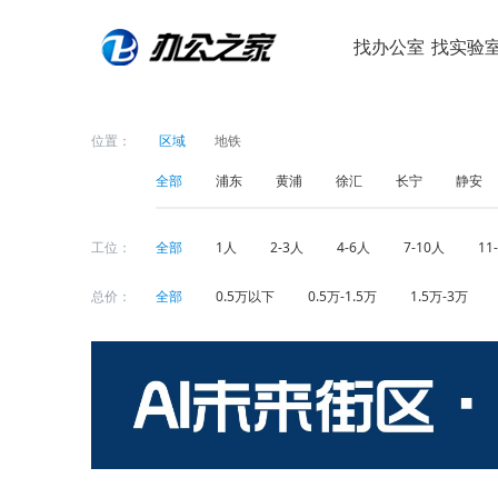
找办公室
找实验
位置：
区域
地铁
全部
浦东
黄浦
徐汇
长宁
静安
工位：
全部
1人
2-3人
4-6人
7-10人
11
总价：
全部
0.5万以下
0.5万-1.5万
1.5万-3万