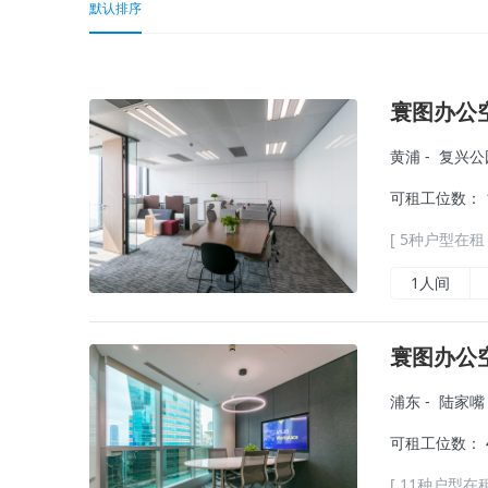
默认排序
寰图办公空
黄浦
-
复兴公
可租工位数： 1 
[ 5种户型在租 
1人间
寰图办公
浦东
-
陆家嘴
可租工位数： 4 
[ 11种户型在租