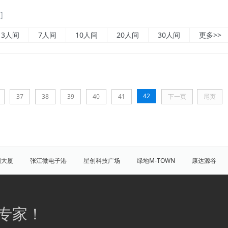
]
3人间
7人间
10人间
20人间
30人间
更多>>
42
37
38
39
40
41
下一页
尾页
团大厦
张江微电子港
星创科技广场
绿地M-TOWN
康达源谷
盛大天地源创谷
豪威科技园（张江乐业天地）
张江海豚湾
原能
普陀
虹口
杨浦
宝山
闵行
嘉定
松江
青
专家！
八佰伴
竹园商贸区
南京西路/江宁路
世纪公园
塘桥
洋