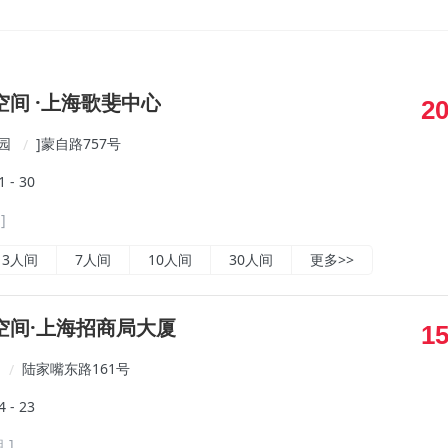
间 ·上海歌斐中心
2
园
]蒙自路757号
/
- 30
]
3人间
7人间
10人间
30人间
更多>>
空间·上海招商局大厦
1
陆家嘴东路161号
/
- 23
 ]