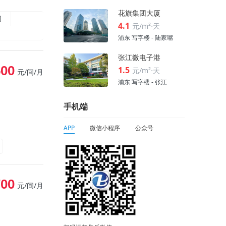
花旗集团大厦
间
4.1
元/m²⋅天
浦东 写字楼 - 陆家嘴
张江微电子港
500
1.5
元/m²⋅天
元/间/月
浦东 写字楼 - 张江
手机端
APP
微信小程序
公众号
700
元/间/月