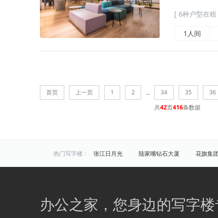
[ 6种户型在租 
1人间
首页
上一页
1
2
34
35
36
...
共
42
页
416
条数据
热门写字楼：
张江日月光
陆家嘴钻石大厦
花旗集
炬芯研发大楼
佑越国际
张江海趣园
中国芯科技园
衡谷1976
惠生中心
区域写字楼：
浦东
黄浦
徐汇
长宁
静安
办公之家，您身边的写字楼
商圈写字楼：
曹杨路
金山
陆家嘴
静安寺