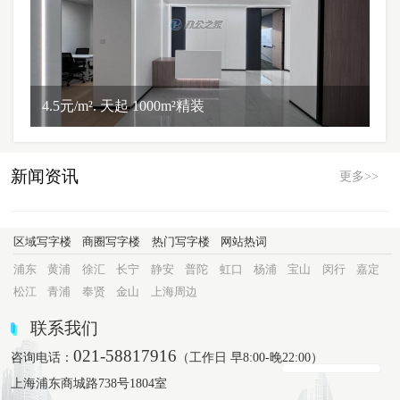
4.5元/m². 天起 1000m²精装
新闻资讯
更多>>
区域写字楼
商圈写字楼
热门写字楼
网站热词
浦东
黄浦
徐汇
长宁
静安
普陀
虹口
杨浦
宝山
闵行
嘉定
松江
青浦
奉贤
金山
上海周边
联系我们
021-58817916
咨询电话：
（工作日 早8:00-晚22:00）
上海浦东商城路738号1804室