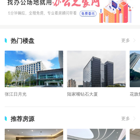
热门楼盘
更多
张江日月光
陆家嘴钻石大厦
花旗
推荐房源
更多